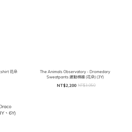
tshirt 花朵
The Animals Observatory - Dromedary
Sweatpants 運動棉褲 (花朵) (3Y)
NT$2,200
NT$3,050