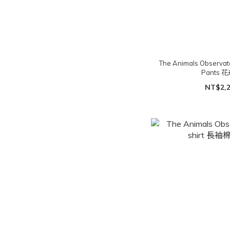
The Animals Observato
Pants 
NT$2,