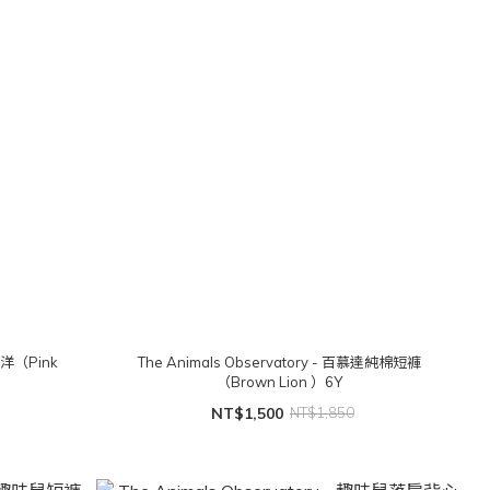
長洋（Pink
The Animals Observatory - 百慕達純棉短褲
（Brown Lion ）6Y
NT$1,500
NT$1,850