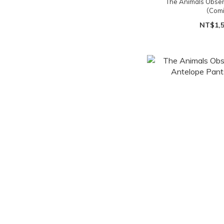
The Animals Ob
（Com
NT$1,