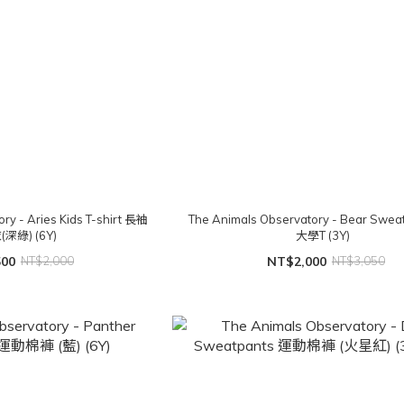
ry - Aries Kids T-shirt 長袖
The Animals Observatory - Bear Swea
深綠) (6Y)
大學T (3Y)
500
NT$2,000
NT$2,000
NT$3,050