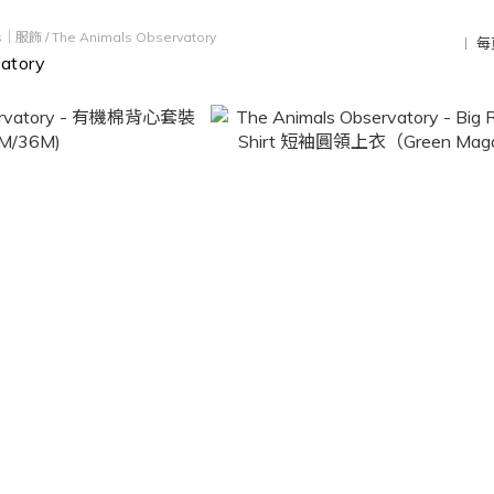
ds｜服飾
/
The Animals Observatory
每
atory