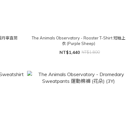
g 反摺丹寧直筒
The Animals Observatory - Rooster T-Shirt 短袖上
衣 (Purple Sheep)
NT$1,440
NT$1,800