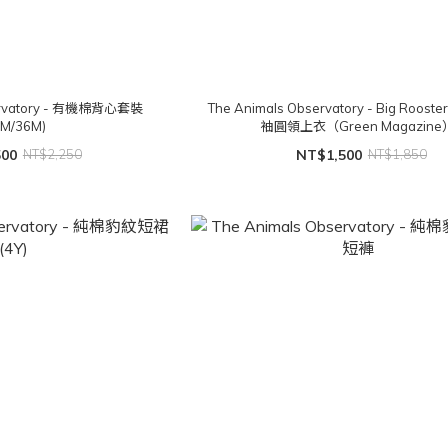
servatory - 有機棉背心套裝
The Animals Observatory - Big Rooster
4M/36M)
袖圓領上衣（Green Magazine
500
NT$2,250
NT$1,500
NT$1,850