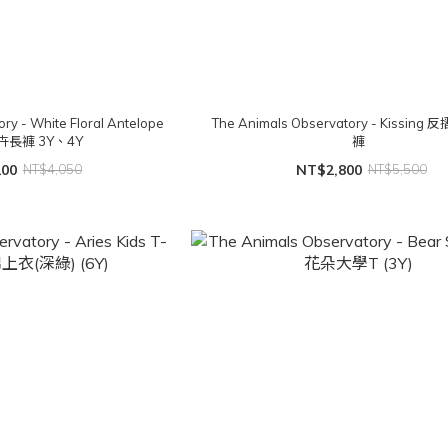
ry - White Floral Antelope
The Animals Observatory - Kissin
花卉長褲 3Y、4Y
褲
200
NT$4,050
NT$2,800
NT$5,500