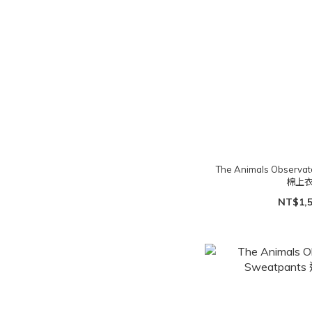
The Animals Observato
棉上衣(
NT$1,