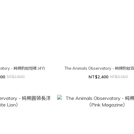
rvatory - 純棉豹紋短裙 (4Y)
The Animals Observatory - 純棉
800
NT$2,600
NT$2,400
NT$3,150