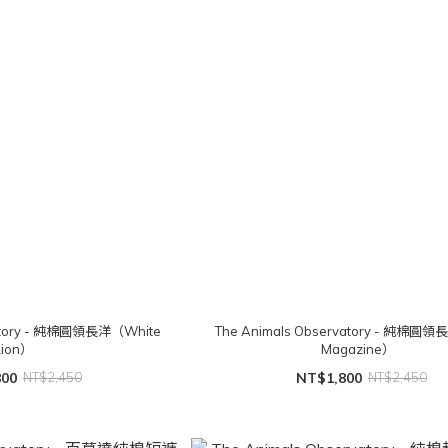
vatory - 純棉圓領長洋（White
The Animals Observatory - 純棉圓領
Lion）
Magazine）
800
NT$2,450
NT$1,800
NT$2,450