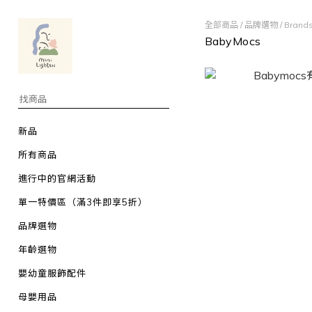
全部商品
/
品牌選物
/
Bran
BabyMocs
新品
所有商品
進行中的官網活動
單一特價區（滿3件即享5折）
品牌選物
年齡選物
嬰幼童服飾配件
母嬰用品