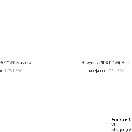
有機棉毛帽-Mustard
Babymocs有機棉毛帽-Rust
00
NT$1,390
NT$600
NT$1,390
For Cust
VIP
Shipping &