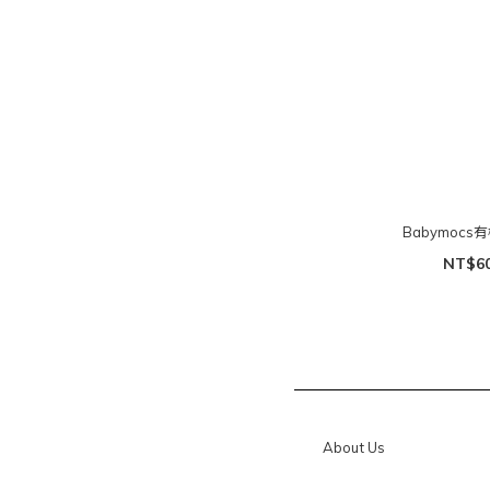
Babymocs
NT$6
About Us