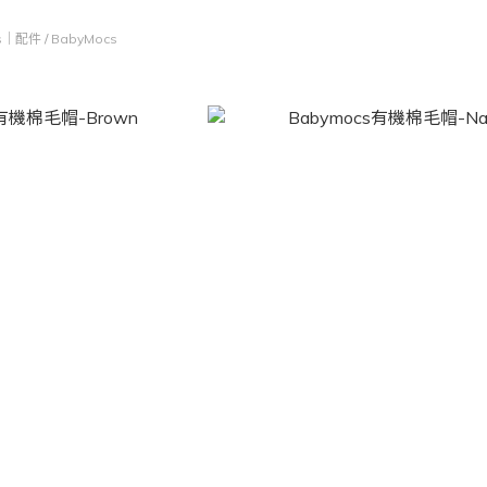
ds｜配件
/
BabyMocs