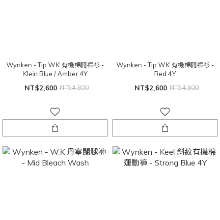
Wynken - Tip W.K 有機棉開襟衫 -
Wynken - Tip W.K 有機棉開襟衫 -
Klein Blue / Amber 4Y
Red 4Y
NT$2,600
NT$4,800
NT$2,600
NT$4,800