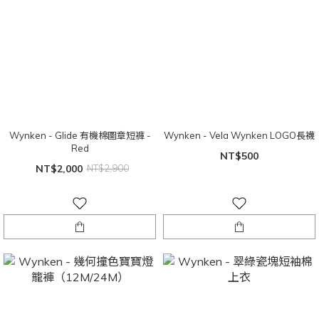
Wynken - Glide 有機棉圖章短褲 -
Wynken - Vela Wynken LOGO長襪
Red
NT$500
NT$2,000
NT$2,900