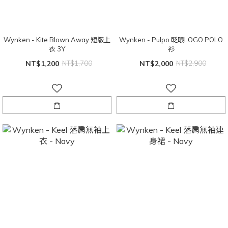
Wynken - Kite Blown Away 短版上
Wynken - Pulpo 眨眼LOGO POLO
衣 3Y
衫
NT$1,200
NT$1,700
NT$2,000
NT$2,900