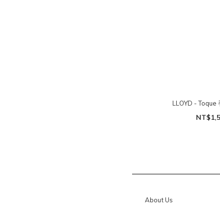
LLOYD - Toqu
NT$1,
About Us