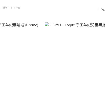
ds｜配件
/
LLOYD
每