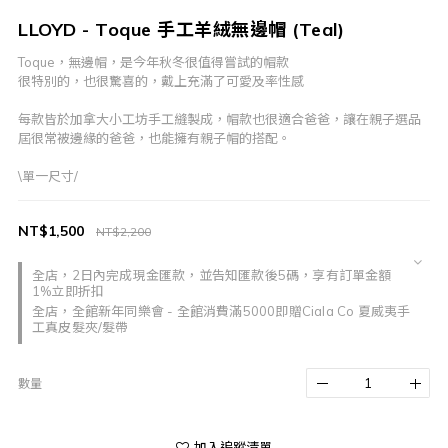
LLOYD - Toque 手工羊絨無邊帽 (Teal)
Toque，無邊帽，是今年秋冬很值得嘗試的帽款
很特別的，也很驚喜的，戴上充滿了可愛及率性感
每款皆於加拿大小工坊手工縫製成，帽款也很適合爸爸，讓在親子選品
屆很常被邊緣的爸爸，也能擁有親子帽的搭配。
\單一尺寸/
NT$1,500
NT$2,200
全店，2日內完成現金匯款，並告知匯款後5碼，享有訂單金額
1%立即折扣
全店，全館新年同樂會 - 全館消費滿5000即贈Ciala Co 夏威夷手
工真皮髮夾/髮帶
數量
加入追蹤清單