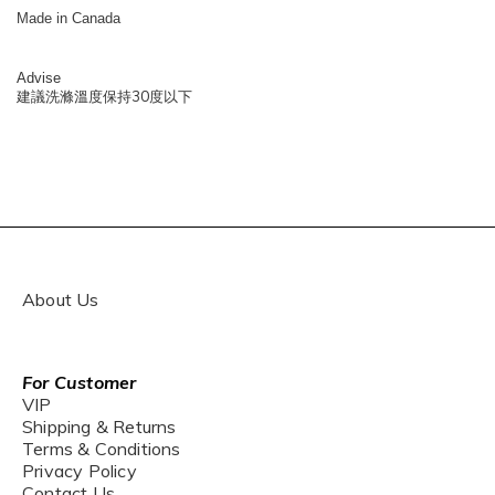
Made in Canada
Advise
30
建議洗滌溫度保持
度以下
About Us
For Customer
VIP
Shipping & Returns
Terms & Conditions
Privacy Policy
Contact Us