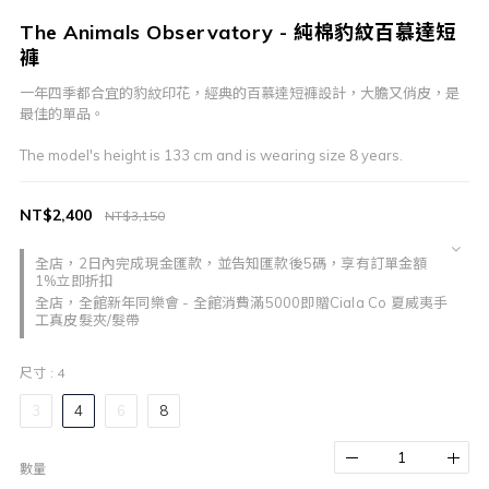
The Animals Observatory - 純棉豹紋百慕達短
褲
一年四季都合宜的豹紋印花，經典的百慕達短褲設計，大膽又俏皮，是
最佳的單品。
The model's height is 133 cm and is wearing size 8 years.
NT$2,400
NT$3,150
全店，2日內完成現金匯款，並告知匯款後5碼，享有訂單金額
1%立即折扣
全店，全館新年同樂會 - 全館消費滿5000即贈Ciala Co 夏威夷手
工真皮髮夾/髮帶
尺寸
: 4
3
4
6
8
數量