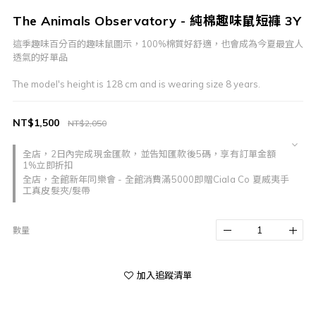
The Animals Observatory - 純棉趣味鼠短褲 3Y
這季趣味百分百的趣味鼠圖示，100%棉質好舒適，也會成為今夏最宜人
透氣的好單品
The model's height is 128 cm and is wearing size 8 years.
NT$1,500
NT$2,050
全店，2日內完成現金匯款，並告知匯款後5碼，享有訂單金額
1%立即折扣
全店，全館新年同樂會 - 全館消費滿5000即贈Ciala Co 夏威夷手
工真皮髮夾/髮帶
數量
加入追蹤清單