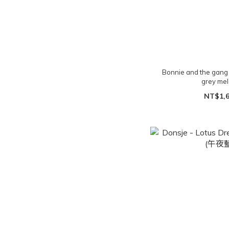
Bonnie and the gang
grey me
NT$1,