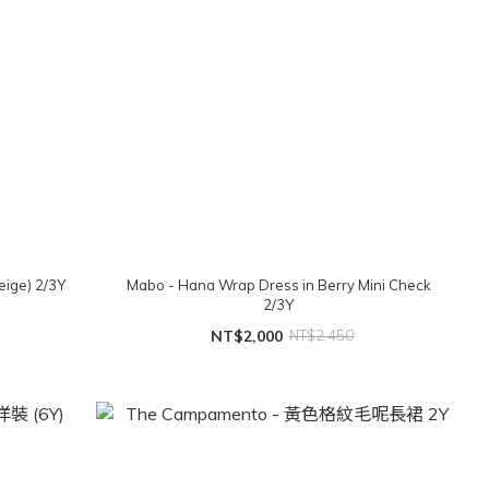
ige) 2/3Y
Mabo - Hana Wrap Dress in Berry Mini Check
2/3Y
NT$2,000
NT$2,450