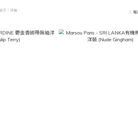
裙子｜洋裝
每