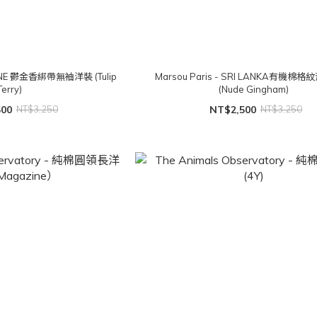
RDINE 鬱金香綁帶無袖洋裝 (Tulip
Marsou Paris - SRI LANKA有機棉
Terry)
(Nude Gingham)
500
NT$3,250
NT$2,500
NT$3,250