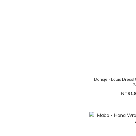
Donsje - Lotus D
2
NT$1,