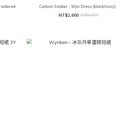
roidered
Carbon Soldier - Wyn Dress (black/ivory)
NT$2,600
NT$4,650