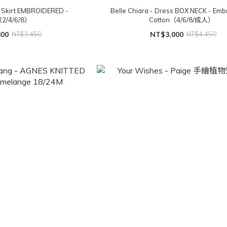
ib Skirt EMBROIDERED -
Belle Chiara - Dress BOX NECK - Emb
（2/4/6/8）
Cotton（4/6/8/成人）
800
NT$3,450
NT$3,000
NT$4,450