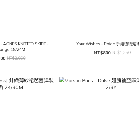
 - AGNES KNITTED SKIRT -
Your Wishes - Paige 手繪植物短裙
lange 18/24M
NT$800
NT$1,350
600
NT$2,000