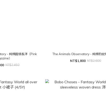
rvatory - 純棉圓領長洋（Pink
The Animals Observatory - 純棉豹紋
gazine）
NT$1,800
NT$2,600
800
NT$2,450