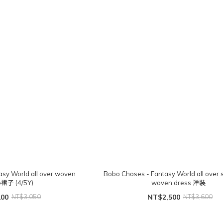
asy World all over woven
Bobo Choses - Fantasy World all over 
小裙子 (4/5Y)
woven dress 洋裝
200
NT$3,050
NT$2,500
NT$3,600