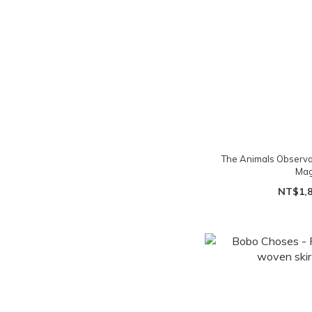
The Animals Obse
Ma
NT$1,