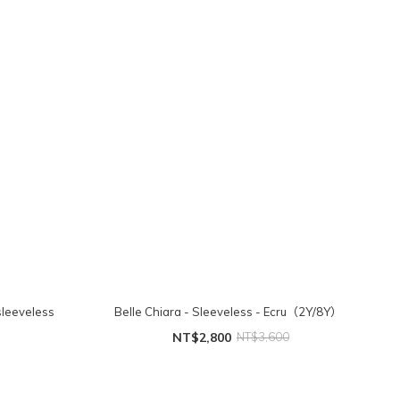
sleeveless
Belle Chiara - Sleeveless - Ecru（2Y/8Y）
NT$2,800
NT$3,600