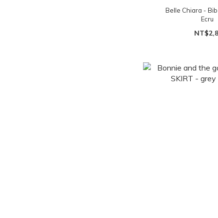
Belle Chiara - B
Ecru
NT$2,