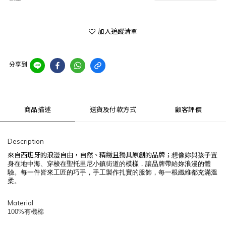
加入追蹤清單
分享到
商品描述
送貨及付款方式
顧客評價
Description
來自西班牙的浪漫自由，自然、精緻且獨具原創的品牌；
想像妳與孩子置
身在地中海、穿梭在聖托里尼小鎮街道的模樣，讓品牌帶給妳浪漫的體
驗。
每一件皆來工匠的巧手，手工製作扎實的服飾，每一根纖維都充滿溫
柔。
Material
100%有機棉