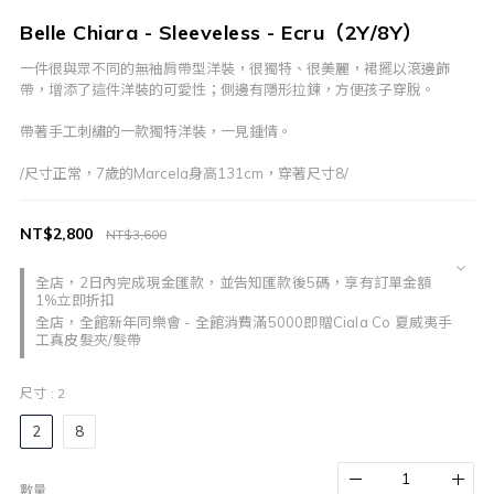
Belle Chiara - Sleeveless - Ecru（2Y/8Y）
一件很與眾不同的無袖肩帶型洋裝，很獨特、很美麗，裙擺以滾邊飾
帶，增添了這件洋裝的可愛性；側邊有隱形拉鍊，方便孩子穿脫。           
帶著手工刺繡的一款獨特洋裝，一見鍾情。
/尺寸正常，7歲的Marcela身高131cm，穿著尺寸8/
NT$2,800
NT$3,600
全店，2日內完成現金匯款，並告知匯款後5碼，享有訂單金額
1%立即折扣
全店，全館新年同樂會 - 全館消費滿5000即贈Ciala Co 夏威夷手
工真皮髮夾/髮帶
尺寸
: 2
2
8
數量