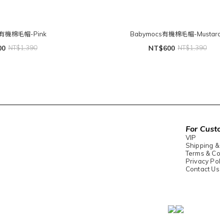
s有機棉毛帽-Pink
Babymocs有機棉毛帽-Mustar
00
NT$1,390
NT$600
NT$1,390
For Cust
VIP
Shipping &
Terms & Co
Privacy Pol
Contact Us