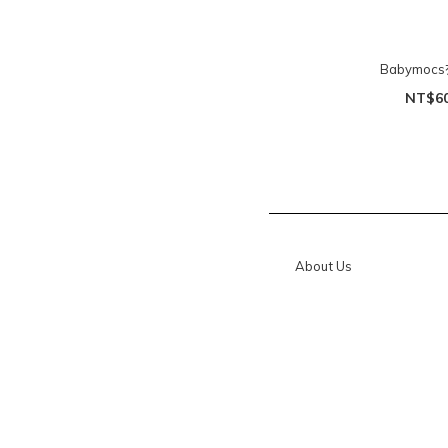
Babymoc
NT$6
About Us