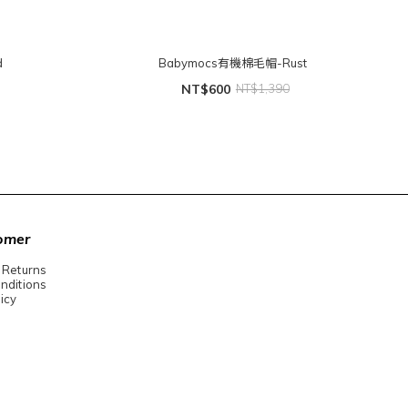
d
Babymocs有機棉毛帽-Rust
NT$600
NT$1,390
omer
 Returns
nditions
icy