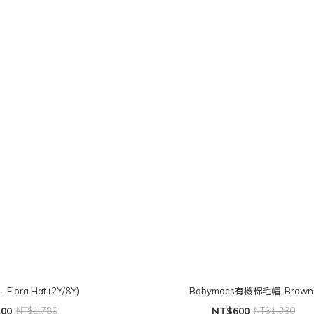
- Flora Hat (2Y/8Y)
Babymocs有機棉毛帽-Brown
200
NT$1,780
NT$600
NT$1,390