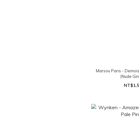
Marsou Paris - D
(Nude Gi
NT$1,