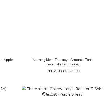
p - Apple
Morning Mess Therapy - Armando Tank
Sweatshirt - Coconut
NT$1,800
NT$2,300