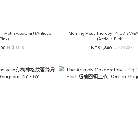
- Mati Sweatshirt (Antique
Morning Mess Therapy - NICO SWE
Pink)
(Antique Pink)
800
NT$3,600
NT$1,800
NT$2,800