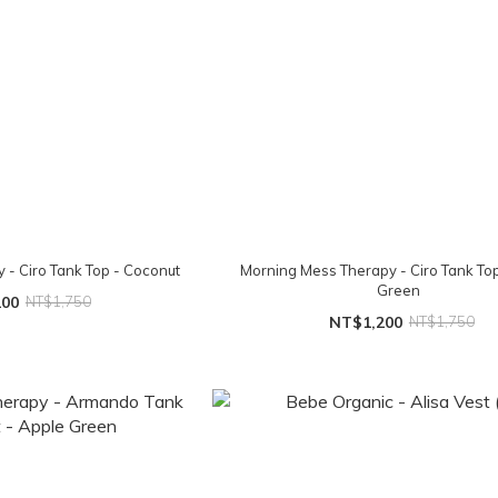
 - Ciro Tank Top - Coconut
Morning Mess Therapy - Ciro Tank To
Green
200
NT$1,750
NT$1,200
NT$1,750