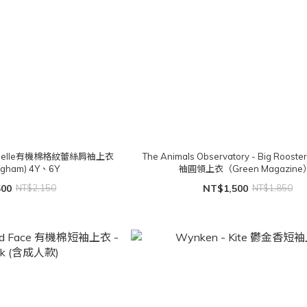
emoiselle有機棉格紋蕾絲肩袖上衣
The Animals Observatory - Big Rooster
ngham) 4Y、6Y
袖圓領上衣（Green Magazine
500
NT$2,150
NT$1,500
NT$1,850