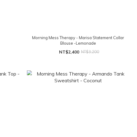
Morning Mess Therapy - Marisa Statement Collar
Blouse -Lemonade
NT$2,400
NT$3,200