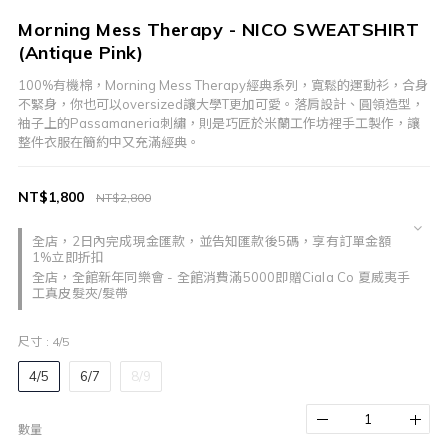
Morning Mess Therapy - NICO SWEATSHIRT
(Antique Pink)
100%有機棉，Morning Mess Therapy經典系列，寬鬆的運動衫，合身
不緊身，你也可以oversized讓大學T更加可愛。落肩設計、圓領造型，
袖子上的Passamaneria刺繡，則是巧匠於米蘭工作坊裡手工製作，讓
整件衣服在簡約中又充滿經典。
NT$1,800
NT$2,800
全店，2日內完成現金匯款，並告知匯款後5碼，享有訂單金額
1%立即折扣
全店，全館新年同樂會 - 全館消費滿5000即贈Ciala Co 夏威夷手
工真皮髮夾/髮帶
尺寸
: 4/5
4/5
6/7
8/9
數量