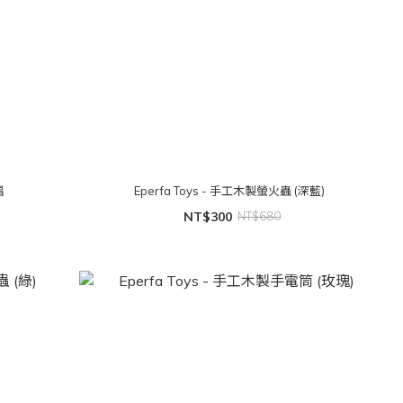
蝠
Eperfa Toys - 手工木製螢火蟲 (深藍)
NT$300
NT$680