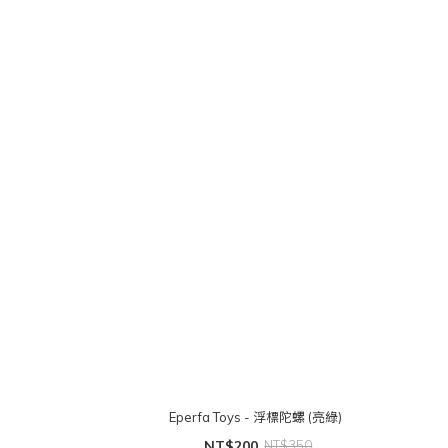
Eperfa Toys - 浮標陀螺 (亮綠)
NT$200
NT$350