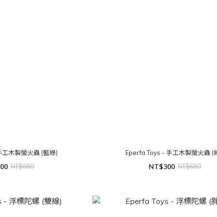
 - 手工木製螢火蟲 (藍綠)
Eperfa Toys - 手工木製螢火蟲 (
00
NT$680
NT$300
NT$680