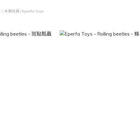
ds｜木製玩具
/
Eperfa Toys