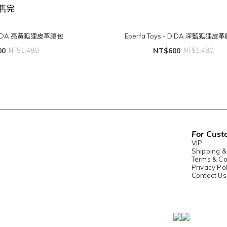
售完
 - DIDA 亮黃狐狸皮革腰包
Eperfa Toys - DIDA 深藍狐狸皮
00
NT$1,480
NT$600
NT$1,480
For Cust
VIP
Shipping &
Terms & Co
Privacy Pol
Contact Us