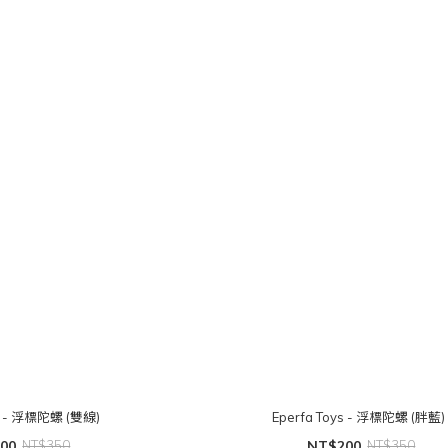
ys - 浮標陀螺 (雙線)
Eperfa Toys - 浮標陀螺 (胖藍)
00
NT$350
NT$200
NT$350