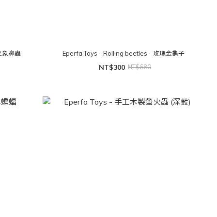
 蜂斗菜象鼻蟲
Eperfa Toys - Rolling beetles - 玫瑰金龜子
NT$300
NT$680