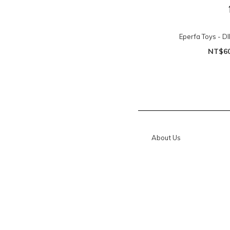
Eperfa Toys
NT$6
About Us