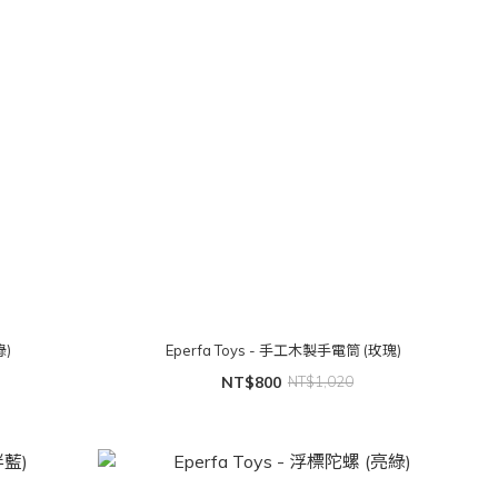
綠)
Eperfa Toys - 手工木製手電筒 (玫瑰)
NT$800
NT$1,020