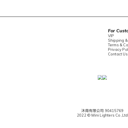
For Cust
VIP
Shipping &
Terms & Co
Privacy Pol
Contact Us
沐南有限公司 90415769
2022 © Mini Lighters Co.,Ltd