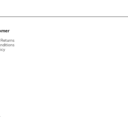
omer
 Returns
nditions
icy
.