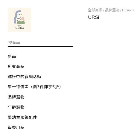
全部商品
/
品牌選物
/
Bran
URSi
新品
所有商品
進行中的官網活動
單一特價區（滿3件即享5折）
品牌選物
年齡選物
嬰幼童服飾配件
母嬰用品