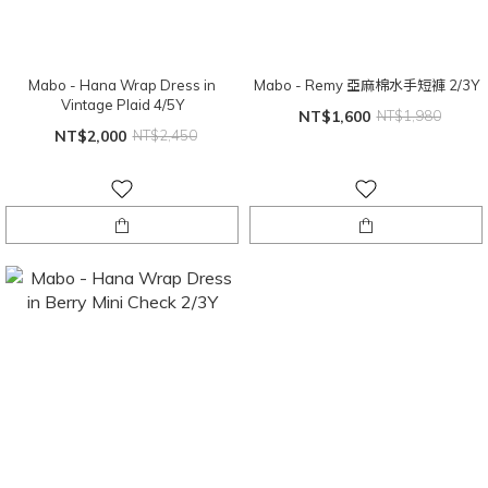
Mabo - Hana Wrap Dress in
Mabo - Remy 亞麻棉水手短褲 2/3Y
Vintage Plaid 4/5Y
NT$1,600
NT$1,980
NT$2,000
NT$2,450