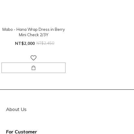
Mabo - Hana Wrap Dress in Berry
Mini Check 2/3Y
NT$2,000
NT$2,450
About Us
For Customer