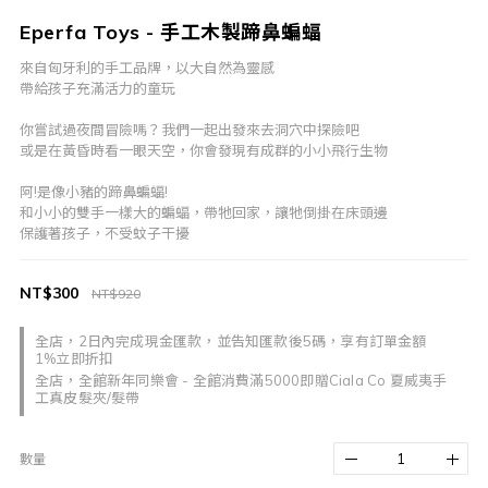
Eperfa Toys - 手工木製蹄鼻蝙蝠
來自匈牙利的手工品牌，以大自然為靈感
帶給孩子充滿活力的童玩
你嘗試過夜間冒險嗎？我們一起出發來去洞穴中探險吧
或是在黃昏時看一眼天空，你會發現有成群的小小飛行生物
阿!是像小豬的蹄鼻蝙蝠!
和小小的雙手一樣大的蝙蝠，帶牠回家，讓牠倒掛在床頭邊
保護著孩子，不受蚊子干擾
NT$300
NT$920
全店，2日內完成現金匯款，並告知匯款後5碼，享有訂單金額
1%立即折扣
全店，全館新年同樂會 - 全館消費滿5000即贈Ciala Co 夏威夷手
工真皮髮夾/髮帶
數量