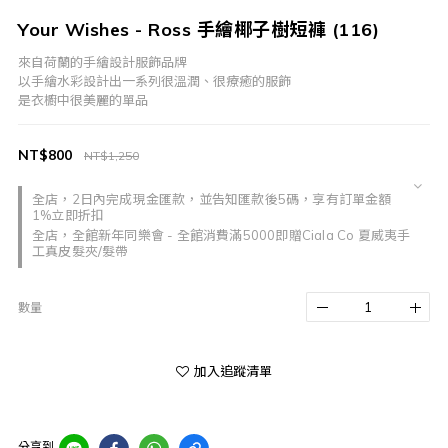
Your Wishes - Ross 手繪椰子樹短褲 (116)
來自荷蘭的手繪設計服飾品牌
以手繪水彩設計出一系列很溫潤、很療癒的服飾
是衣櫥中很美麗的單品
NT$800
NT$1,250
全店，2日內完成現金匯款，並告知匯款後5碼，享有訂單金額
1%立即折扣
全店，全館新年同樂會 - 全館消費滿5000即贈Ciala Co 夏威夷手
工真皮髮夾/髮帶
數量
加入追蹤清單
分享到