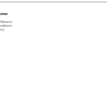
omer
 Returns
nditions
icy
.