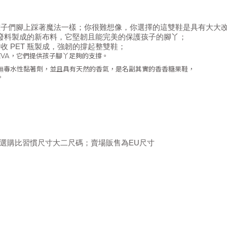
孩子們腳上踩著魔法一樣；你很難想像，你選擇的這雙鞋是具有大大
織廢料製成的新布料，它堅韌且能完美的保護孩子的腳丫；
收 PET 瓶製成，強韌的撐起整雙鞋；
EVA，它們提供孩子腳丫足夠的支撐。
無毒水性黏著劑，並且具有天然的香氣，是名副其實的香香糖果鞋，
。
，請選購比習慣尺寸大二尺碼；賣場
販售為EU尺寸