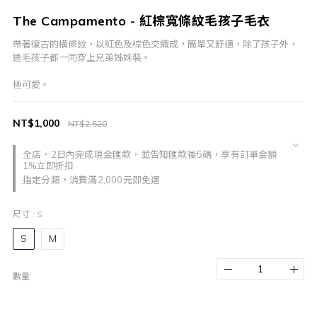
The Campamento - 紅棕寬條紋毛孩子毛衣
帶著復古的橫條紋，以紅色及棕色交織成，簡單又舒適，除了孩子外，
連毛孩子都一同穿上兄弟姊妹裝。
極可愛。
NT$1,000
NT$2,520
全店，2日內完成現金匯款，並告知匯款後5碼，享有訂單金額
1%立即折扣
指定分類，消費滿2,000元即免運
尺寸
: S
S
M
數量