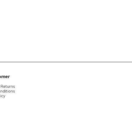
omer
 Returns
nditions
icy