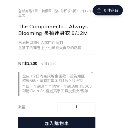
件商品
全部商品
/
單一特價區（滿3件即享5折）
/
$1200
專區
The Campamento - Always
Blooming 長袖連身衣 9/12M
崇尚把自然引入家門的我們
在孩子的穿著上，也帶來大自然的熱情
NT$1,200
NT$1,880
全店，2日內完成現金匯款，並告知匯
款後5碼，享有訂單金額1%立即折扣
全店，全館新年同樂會 - 全館消費滿5000
即贈Ciala Co 夏威夷手工真皮髮夾/髮帶
數量
加入購物車