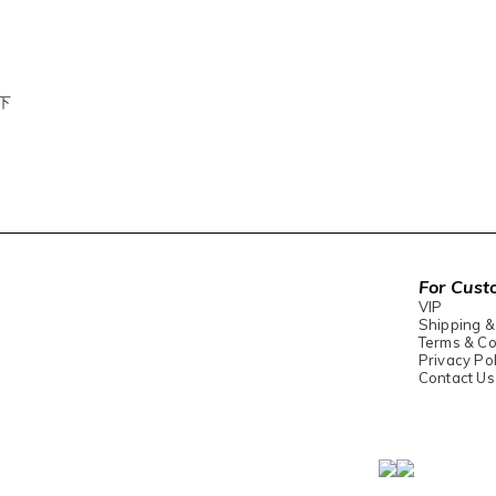
下
For Cust
VIP
Shipping &
Terms & Co
Privacy Pol
Contact Us