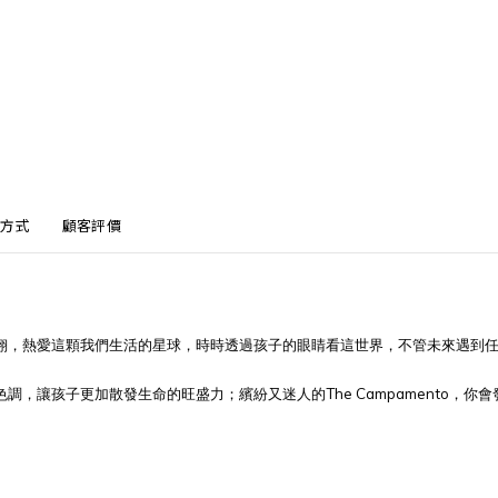
方式
顧客評價
翔，熱愛這顆我們生活的星球，時時透過孩子的眼睛看這世界，不管未來遇到
The Campamento
色調，讓孩子更加散發生命的旺盛力；繽紛又迷人的
，你會