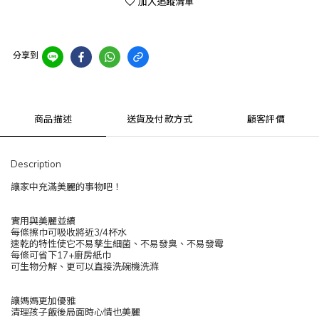
加入追蹤清單
分享到
商品描述
送貨及付款方式
顧客評價
Description
讓家中充滿美麗的事物吧！
實用與美麗並續
每條擦巾可吸收將近3/4杯水
速乾的特性使它不易孳生細菌、不易發臭、不易發霉
每條可省下17+廚房紙巾
可生物分解、更可以直接洗碗機洗滌
讓媽媽更加優雅
清理孩子飯後局面時心情也美麗