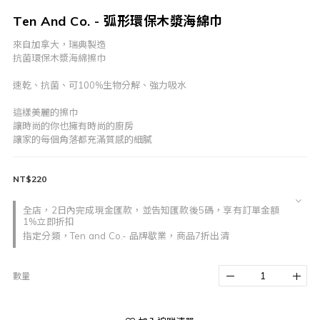
Ten And Co. - 弧形環保木漿海綿巾
來自加拿大，瑞典製造
抗菌環保木漿海綿擦巾
速乾、抗菌、可100%生物分解、強力吸水
這樣美麗的擦巾
讓時尚的你也擁有時尚的廚房
讓家的每個角落都充滿質感的細膩
NT$220
全店，2日內完成現金匯款，並告知匯款後5碼，享有訂單金額
1%立即折扣
指定分類，Ten and Co.- 品牌歇業，商品7折出清
數量