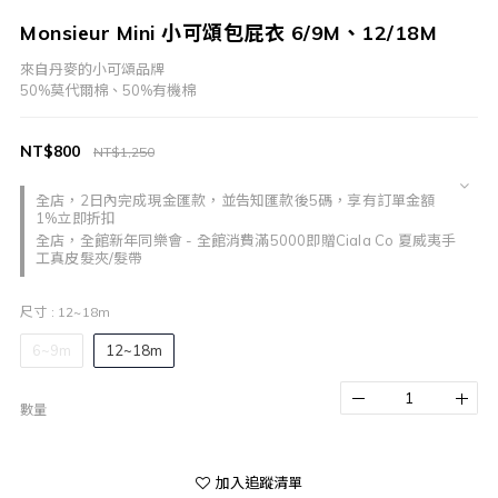
Monsieur Mini 小可頌包屁衣 6/9M、12/18M
來自丹麥的小可頌品牌
50%莫代爾棉、50%有機棉
NT$800
NT$1,250
全店，2日內完成現金匯款，並告知匯款後5碼，享有訂單金額
1%立即折扣
全店，全館新年同樂會 - 全館消費滿5000即贈Ciala Co 夏威夷手
工真皮髮夾/髮帶
尺寸
: 12~18m
6~9m
12~18m
數量
加入追蹤清單