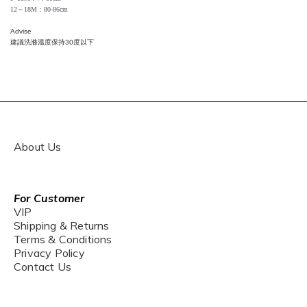
12～18M
：
80-86cm
Advise
建議洗滌溫度保持
30
度以下
About Us
For Customer
VIP
Shipping & Returns
Terms & Conditions
Privacy Policy
Contact Us