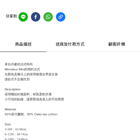
分享到
商品描述
送貨及付款方式
顧客評價
來自丹麥的法式時尚
Monsieur Mini
的簡約法式
在顏色及圖示上的採用都適合男孩女孩
讓款式不定義性別
Description
採用螺紋針織面料，材質柔軟舒適
小可頌的點綴，讓寶寶成為迷人的可頌寶寶
Material
50% Oeko-tex cotton.
50%
莫代爾棉、
Size
3~6M：62-68cm
6
~
12M
：
68-74cm
9~18M：74-80cm