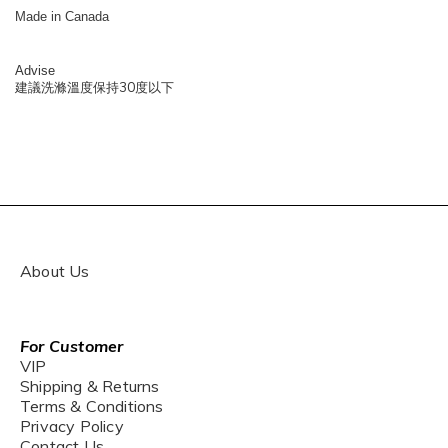
Made in Canada
Advise
30
建議洗滌溫度保持
度以下
About Us
For Customer
VIP
Shipping & Returns
Terms & Conditions
Privacy Policy
Contact Us