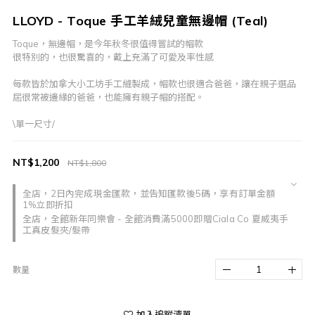
LLOYD - Toque 手工羊絨兒童無邊帽 (Teal)
Toque，無邊帽，是今年秋冬很值得嘗試的帽款
很特別的，也很驚喜的，戴上充滿了可愛及率性感
每款皆於加拿大小工坊手工縫製成，帽款也很適合爸爸，讓在親子選品
屆很常被邊緣的爸爸，也能擁有親子帽的搭配。
\單一尺寸/
NT$1,200
NT$1,800
全店，2日內完成現金匯款，並告知匯款後5碼，享有訂單金額
1%立即折扣
全店，全館新年同樂會 - 全館消費滿5000即贈Ciala Co 夏威夷手
工真皮髮夾/髮帶
數量
加入追蹤清單