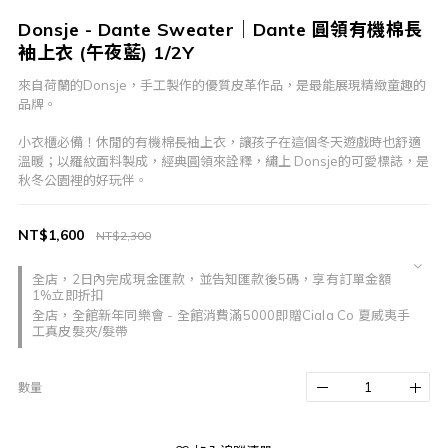
Donsje - Dante Sweater｜Dante 圓領有機棉長
袖上衣 (午夜藍) 1/2Y
來自荷蘭的Donsje，手工製作的優質皮革作品，是最能展現精緻童趣的
品牌。
小衣櫃必備！休閒的有機棉長袖上衣，讓孩子在這個冬天遊戲時也舒適
溫暖；以羅紋面料製成，經典圓領來詮釋，繡上 Donsje的可愛標誌，是
秋冬公園裡的好玩伴。
NT$1,600
NT$2,300
全店，2日內完成現金匯款，並告知匯款後5碼，享有訂單金額
1%立即折扣
全店，全館新年同樂會 - 全館消費滿5000即贈Ciala Co 夏威夷手
工真皮髮夾/髮帶
數量