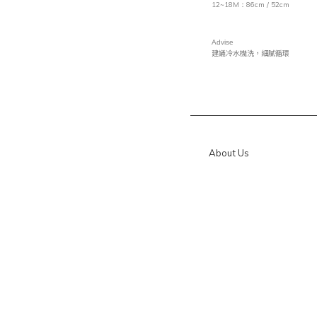
12~18M
86cm / 52cm
：
Advise
建議冷水機洗，細膩循環
About Us