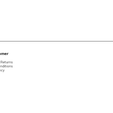
omer
 Returns
nditions
icy