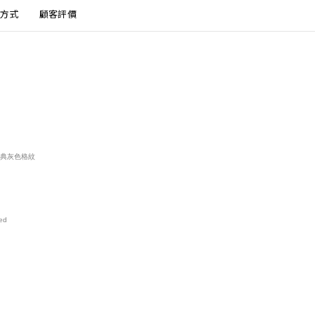
方式
顧客評價
，經典灰色格紋
ied