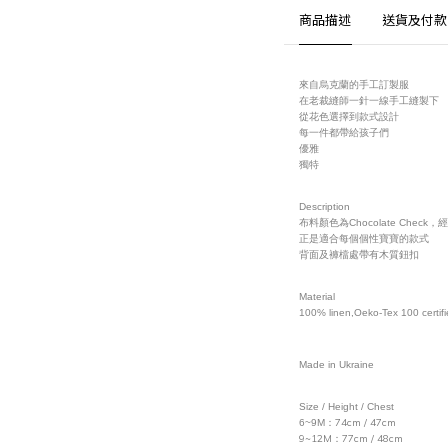
商品描述
送貨及付款
來自烏克蘭的手工訂製服
在老裁縫師一針一線手工縫製下
從花色選擇到款式設計
每一件都帶給孩子們
優雅
獨特
Description
布料顏色為Chocolate Check
正是適合每個個性寶寶的款式
背面及褲檔處帶有木質鈕扣
Material
100% linen,Oeko-Tex 100 certif
Made in Ukraine
Size / Height / Chest
74cm / 47cm
6~9M
：
9~12M
77cm / 48cm
：