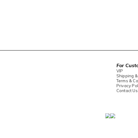
For Cust
VIP
Shipping &
Terms & Co
Privacy Pol
Contact Us