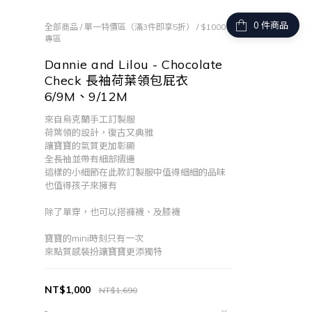
件商品
全部商品
/
單一特價區（滿3件即享5折）
/
$1000
專區
Dannie and Lilou - Chocolate
Check 長袖荷葉領包屁衣
6/9M、9/12M
來自烏克蘭手工訂製服
荷葉領的設計，復古又典雅
讓寶寶的氣質更加彰顯
全長袖並帶有細部摺邊
這樣的小細節在此款訂製服中值得細細的品味
也值得孩子來擁有
除了單穿，也可以搭褲襪、及膝襪
寶寶的mini時刻只有一次
來點質感裝扮讓寶寶更添獨特
NT$1,000
NT$1,690