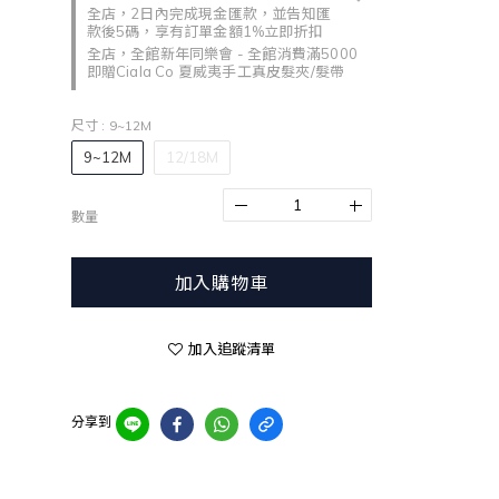
全店，2日內完成現金匯款，並告知匯
款後5碼，享有訂單金額1%立即折扣
全店，全館新年同樂會 - 全館消費滿5000
即贈Ciala Co 夏威夷手工真皮髮夾/髮帶
尺寸
: 9~12M
9~12M
12/18M
數量
加入購物車
加入追蹤清單
分享到