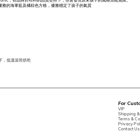
anic
，在品牌對布料的品質堅持下，
你會發現原來孩子的風格潛能無限。
優雅的海軍藍及橘棕色方格，優雅穩定了孩子的氣質
下，低溫滾筒烘乾
For Cust
VIP
Shipping &
Terms & Co
Privacy Pol
Contact Us