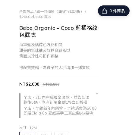
件商品
全部商品
/
單一特價區（滿3件即享5折）
/
$2000~$3500 專區
Bebe Organic - Coco 藍橘格紋
包屁衣
海軍藍及橘棕色方格相間
甜美的氣球袖及舒適寬鬆版型
背面以珍珠母扣作調整
搭配寶寶帽，為孩子的大地增加一抹質感
NT$2,000
NT$2,580
全店，2日內完成現金匯款，並告知匯
款後5碼，享有訂單金額1%立即折扣
全店，全館新年同樂會 - 全館消費滿5000
即贈Ciala Co 夏威夷手工真皮髮夾/髮帶
尺寸
: 12M