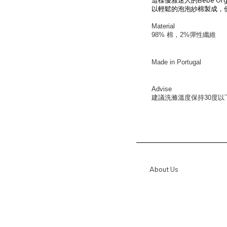
Bebe Org
這樣優雅迷人的
以輕鬆的泡泡紗棉製成，
Material
98%
棉，2%彈性纖維
Made in Portugal
Advise
建議洗滌溫度保持
30
度以
About Us