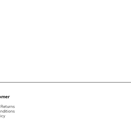
omer
 Returns
nditions
icy