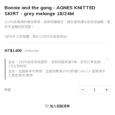
Bonnie and the gang - AGNES KNITTED
SKIRT - grey melange 18/24M
100%有機棉針織及膝裙，單側側邊開岔，橘灰撞色讓灰色更加耀眼，是
秋冬溫暖的好搭配。
\部分尺寸為預購，預計10月中到貨後寄出/
NT$1,600
NT$2,000
全店，2日內完成現金匯款，並告知匯款後5碼，享有訂單金額
1%立即折扣
全店，全館新年同樂會 - 全館消費滿5000即贈Ciala Co 夏威夷手
工真皮髮夾/髮帶
數量
加入追蹤清單