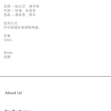
前調 – 歐白芷、佛手柑
中調 – 玫瑰、鼠尾草
底蘊 – 廣藿香、檀木
使用方式
均勻噴灑於身體脈搏處。
容量
50ml
Made
英國
About Us