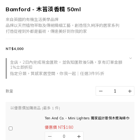
Bamford - 木苔淡香精 50ml
來自英國的有機生活美學品牌
品牌以天然植物萃取及傳統精細工藝，創造恆久純淨的居家系列
打造從裡到外都是藝術，傳達美好到你我的家
NT$4,000
全店，2日內完成現金匯款，並告知匯款後5碼，享有訂單金額
1%立即折扣
指定分類，質感家居空間，你我一起｜任選3件95折
數量
以優惠價加購商品
(最多 1 件)
Ten And Co. - Mini Lighters 獨家設計環保木漿海綿巾
優惠價 NT$180