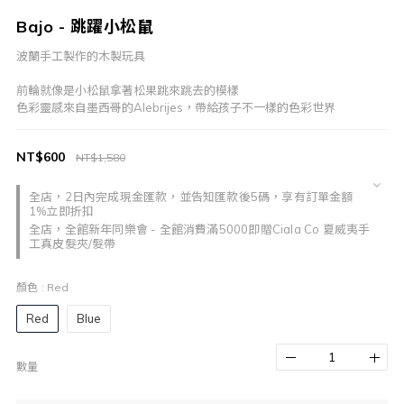
Bajo - 跳躍小松鼠
波蘭手工製作的木製玩具
前輪就像是小松鼠拿著松果跳來跳去的模樣
色彩靈感來自墨西哥的Alebrijes，帶給孩子不一樣的色彩世界
NT$600
NT$1,580
全店，2日內完成現金匯款，並告知匯款後5碼，享有訂單金額
1%立即折扣
全店，全館新年同樂會 - 全館消費滿5000即贈Ciala Co 夏威夷手
工真皮髮夾/髮帶
顏色
: Red
Red
Blue
數量