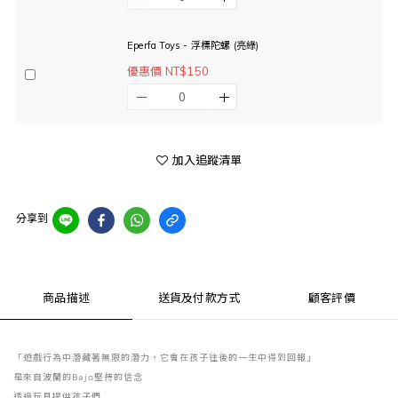
Eperfa Toys - 浮標陀螺 (亮綠)
優惠價 NT$150
加入追蹤清單
分享到
商品描述
送貨及付款方式
顧客評價
「遊戲行為中潛藏著無限的潛力，它會在孩子往後的一生中得到回報」
是來自波蘭的Bajo堅持的信念
透過玩具提供孩子們