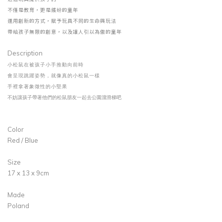
不僅是教育，更是繽紛的童年
運用創新的方式，賦予玩具不同的生命與玩法
帶給孩子無限的創意，以及讓人引以為傲的童年
Description
小松鼠在被孩子小手推動向前時
會呈現跳躍姿勢，就像真的小松鼠一樣
手裡拿著象徵性的小堅果
不妨讓孩子帶著他們的松鼠朋友一起去公園溜滑梯吧
Color
Red / Blue
Size
17 x 13 x 9cm
Made
Poland