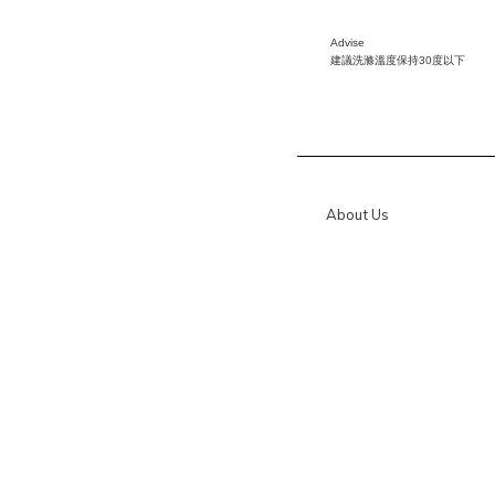
Advise
建議洗滌溫度保持
30
度以下
About Us