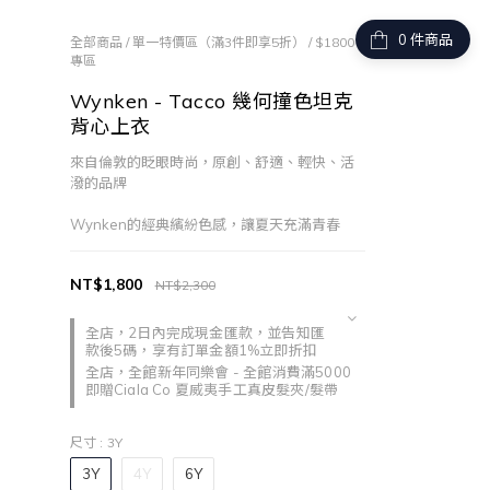
件商品
全部商品
/
單一特價區（滿3件即享5折）
/
$1800
專區
Wynken - Tacco 幾何撞色坦克
背心上衣
來自倫敦的眨眼時尚，原創、舒適、輕快、活
潑的品牌
Wynken的經典繽紛色感，讓夏天充滿青春
NT$1,800
NT$2,300
全店，2日內完成現金匯款，並告知匯
款後5碼，享有訂單金額1%立即折扣
全店，全館新年同樂會 - 全館消費滿5000
即贈Ciala Co 夏威夷手工真皮髮夾/髮帶
尺寸
: 3Y
3Y
4Y
6Y