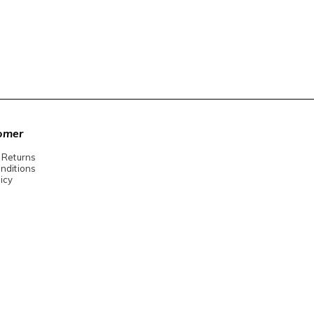
omer
 Returns
nditions
icy