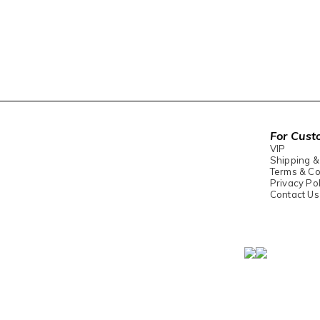
For Cust
VIP
Shipping &
Terms & Co
Privacy Pol
Contact Us