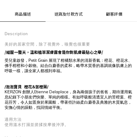
商品描述
送貨及付款方式
顧客評價
Description
美好的居家空間，除了視覺外，嗅覺也很重要
/經歷一整天，溫和植萃潔膚露會是你對肌膚最貼心之舉/
受兒童啟發，Petit Grain 展現了柑橘類水果的清新香氣：橙花、橙花水、
佛手柑橙和小穀物。結合白麝香的柔和，略帶木質香的基調就像肌膚上的
呼吸一樣，讓全家人都感到幸福。
/泡泡寶貝 橙花&苦橙葉/
Etienne Delaplace
KERZON
創辦人
，身為兩個孩子的爸爸，期待運用氣
息紀錄下小朋友們快樂、單純的模樣。有如呼吸般清透宜人的苦橙葉、橙
花芬芳，令人如置身於果園般，帶著些許絲柔白麝香及典雅的木質氣息，
安撫心情的躁動，找回情緒平衡。
適用方法
使用溫水打濕並搓揉按摩後沖淨。