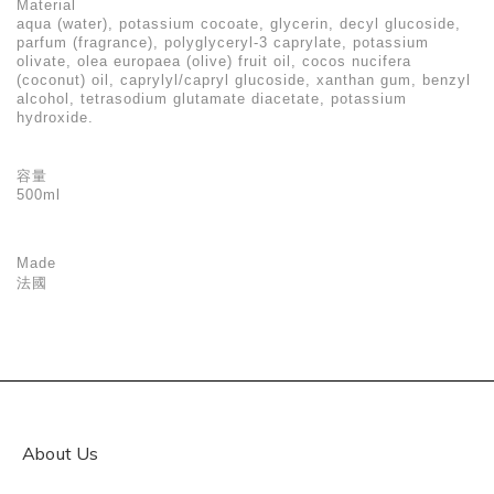
Material
aqua (water), potassium cocoate, glycerin, decyl glucoside,
parfum (fragrance), polyglyceryl-3 caprylate, potassium
olivate, olea europaea (olive) fruit oil, cocos nucifera
(coconut) oil, caprylyl/capryl glucoside, xanthan gum, benzyl
alcohol, tetrasodium glutamate diacetate, potassium
hydroxide.
容量
500ml
Made
法國
About Us