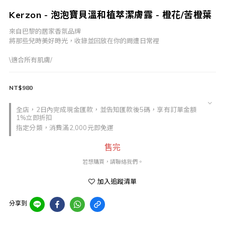
Kerzon - 泡泡寶貝溫和植萃潔膚露 - 橙花/苦橙葉
來自巴黎的居家香氛品牌
將那些兒時美好時光，收錄並回放在你的周遭日常裡
\適合所有肌膚/
NT$980
全店，2日內完成現金匯款，並告知匯款後5碼，享有訂單金額
1%立即折扣
指定分類，消費滿2,000元即免運
售完
若想購買，請聯絡我們。
加入追蹤清單
分享到