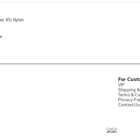
er, 6% Nylon
e
For Cust
VIP
Shipping &
Terms & Co
Privacy Pol
Contact Us