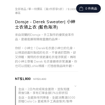
件商品
全部商品
/
單一特價區（滿3件即享5折）
/
$1800
專區
Donsje - Derek Sweater| 小紳
士衣領上衣 (藍色海洋)
來自荷蘭的Donsje，手工製作的優質皮革作
品，是最能展現精緻童趣的品牌。
你好，小紳士！Derek毛衣是小紳士的化身，
以棉混紡面料製成的毛衣，不會過於悶熱，卻
又保暖，獨特的衣領更讓毛衣增添質感。媽咪
的小紳士穿著 Derek 毛衣會顯得非常瀟灑。你
也可以搭配Lohle棉褲，打造極致品味外觀。
NT$1,800
NT$3,400
全店，2日內完成現金匯款，並告知匯
款後5碼，享有訂單金額1%立即折扣
全店，全館新年同樂會 - 全館消費滿5000
即贈Ciala Co 夏威夷手工真皮髮夾/髮帶