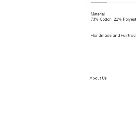
Material
73% Cotton, 21% Polyest
Handmade and Fairtrad
About Us