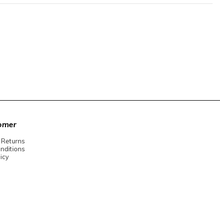
omer
 Returns
nditions
icy