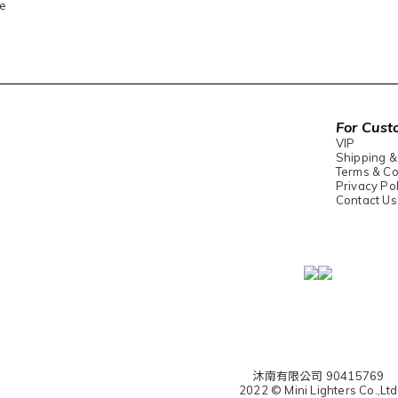
e
For Cust
VIP
Shipping &
Terms & Co
Privacy Pol
Contact Us
沐南有限公司 90415769
2022 © Mini Lighters Co.,Ltd