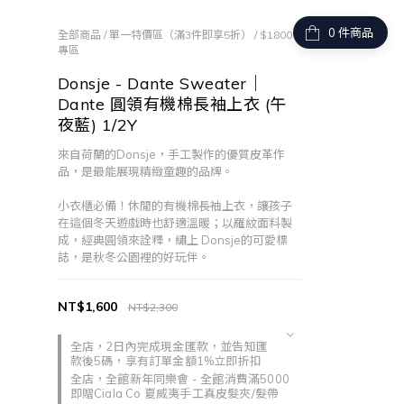
件商品
全部商品
/
單一特價區（滿3件即享5折）
/
$1800
專區
Donsje - Dante Sweater｜
Dante 圓領有機棉長袖上衣 (午
夜藍) 1/2Y
來自荷蘭的Donsje，手工製作的優質皮革作
品，是最能展現精緻童趣的品牌。
小衣櫃必備！休閒的有機棉長袖上衣，讓孩子
在這個冬天遊戲時也舒適溫暖；以羅紋面料製
成，經典圓領來詮釋，繡上 Donsje的可愛標
誌，是秋冬公園裡的好玩伴。
NT$1,600
NT$2,300
全店，2日內完成現金匯款，並告知匯
款後5碼，享有訂單金額1%立即折扣
全店，全館新年同樂會 - 全館消費滿5000
即贈Ciala Co 夏威夷手工真皮髮夾/髮帶