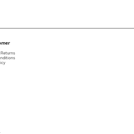
omer
 Returns
nditions
icy
.