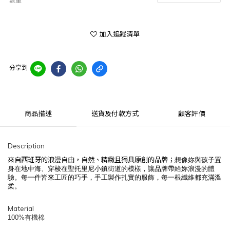
數量
加入追蹤清單
分享到
商品描述
送貨及付款方式
顧客評價
Description
來自西班牙的浪漫自由，自然、精緻且獨具原創的品牌；
想像妳與孩子置
身在地中海、穿梭在聖托里尼小鎮街道的模樣，讓品牌帶給妳浪漫的體
驗。
每一件皆來工匠的巧手，手工製作扎實的服飾，每一根纖維都充滿溫
柔。
Material
100%有機棉