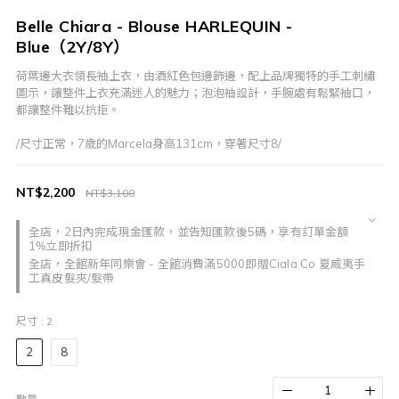
Belle Chiara - Blouse HARLEQUIN -
Blue（2Y/8Y）
荷葉邊大衣領長袖上衣，由酒紅色包邊飾邊，配上品牌獨特的手工刺繡
圖示，讓整件上衣充滿迷人的魅力；泡泡袖設計，手腕處有鬆緊袖口，
都讓整件難以抗拒。
/尺寸正常，7歲的Marcela身高131cm，穿著尺寸8/
NT$2,200
NT$3,100
全店，2日內完成現金匯款，並告知匯款後5碼，享有訂單金額
1%立即折扣
全店，全館新年同樂會 - 全館消費滿5000即贈Ciala Co 夏威夷手
工真皮髮夾/髮帶
尺寸
: 2
2
8