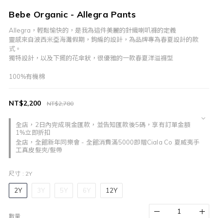
Bebe Organic - Allegra Pants
Allegra，輕鬆愉快的，是我為這件美麗的針織喇叭褲的定義
靈感來自波西米亞海灘假期，鉤編的設計，為品牌專為春夏設計的款
式。
獨特設計，以及下擺的花傘狀，很優雅的一款春夏洋溢褲型
100%有機棉
NT$2,200
NT$2,780
全店，2日內完成現金匯款，並告知匯款後5碼，享有訂單金額
1%立即折扣
全店，全館新年同樂會 - 全館消費滿5000即贈Ciala Co 夏威夷手
工真皮髮夾/髮帶
尺寸
: 2Y
2Y
3Y
5Y
6Y
12Y
數量