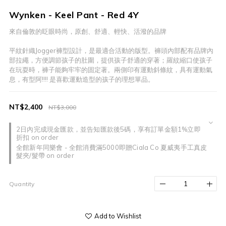
Wynken - Keel Pant - Red 4Y
來自倫敦的眨眼時尚，原創、舒適、輕快、活潑的品牌
平紋針織Jogger褲型設計，是最適合活動的版型。褲頭內部配有品牌內
部拉繩，方便調節孩子的肚圍，提供孩子舒適的穿著；羅紋縮口使孩子
在玩耍時，褲子能夠牢牢的固定著。兩側印有運動斜條紋，具有運動氣
息，有型阿!!!! 是喜歡運動造型的孩子的理想單品。
NT$2,400
NT$3,000
2日內完成現金匯款，並告知匯款後5碼，享有訂單金額1%立即
折扣 on order
全館新年同樂會 - 全館消費滿5000即贈Ciala Co 夏威夷手工真皮
髮夾/髮帶 on order
Quantity
Add to Wishlist