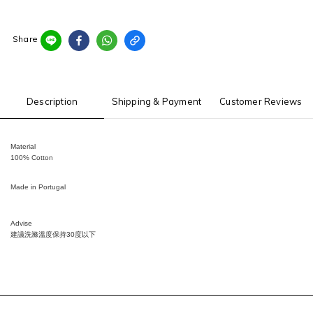
Share
Description
Shipping & Payment
Customer Reviews
Material
100% Cotton
Made in Portugal
Advise
建議洗滌溫度保持
30
度以下