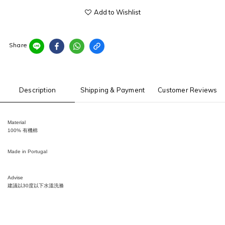
Add to Wishlist
Share
Description
Shipping & Payment
Customer Reviews
Material
100% 有機棉
Made in Portugal
Advise
建議以30度以下水溫洗滌