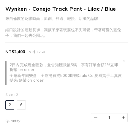
Wynken - Conejo Track Pant - Lilac / Blue
來自倫敦的眨眼時尚，原創、舒適、輕快、活潑的品牌
縮口設計的運動長褲，讓孩子穿著玩耍也不失可愛，帶著可愛的藍兔
子，我們一起去公園玩。
NT$2,400
NT$3,250
2日內完成現金匯款，並告知匯款後5碼，享有訂單金額1%立即
折扣 on order
全館新年同樂會 - 全館消費滿5000即贈Ciala Co 夏威夷手工真皮
髮夾/髮帶 on order
Size
: 2
2
6
Quantity