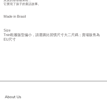
其實的香香糖果鞋，
它實現了孩子的童話故事。
Made in Brasil
Size
Tnin鞋履版型偏小，請選購比習慣尺寸大二尺碼；賣場
販售為
EU尺寸
About Us