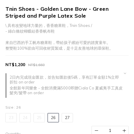
Tnin Shoes - Golden Lane Bow - Green
Striped and Purple Latex Sole
\ 具有改變地球力量的，香香糖果鞋，Tnin Shoes / 
- 綠白條紋蝴蝶結香香帆布鞋
來自巴西的手工帆布糖果鞋，帶給孩子繽紛可愛的踏實童年。
整雙鞋100%皆由可回收材質製成，是十足友善地球的環保鞋。
NT$1,200
NT$1,660
2日內完成現金匯款，並告知匯款後5碼，享有訂單金額1%立即
折扣 on order
全館新年同樂會 - 全館消費滿5000即贈Ciala Co 夏威夷手工真皮
髮夾/髮帶 on order
Size
: 26
23
24
25
26
27
Quantity