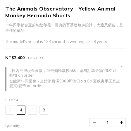
The Animals Observatory - Yellow Animal
Monkey Bermuda Shorts
一年四季都合宜的豹紋印花，經典的百慕達短褲設計，大膽又俏皮，是
最佳的單品。
The model's height is 133 cm and is wearing size 8 years.
NT$2,400
NT$3,150
2日內完成現金匯款，並告知匯款後5碼，享有訂單金額1%立即
折扣 on order
全館新年同樂會 - 全館消費滿5000即贈Ciala Co 夏威夷手工真皮
髮夾/髮帶 on order
Size
: 4
3
4
6
8
Quantity