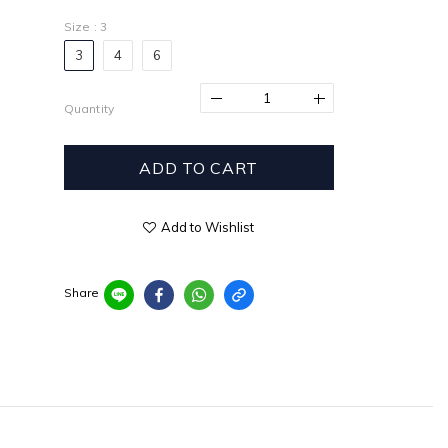
Size
: 3
3
4
6
Quantity
ADD TO CART
Add to Wishlist
Share