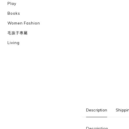
Play
Books
Women Fashion
毛孩子專屬
Living
Description
Shippi
Description