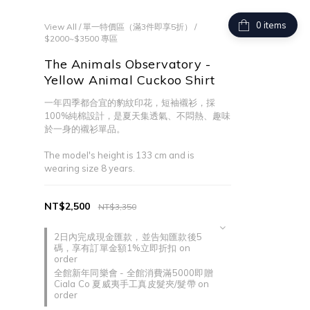
items
View All
/
單一特價區（滿3件即享5折）
/
$2000~$3500 專區
The Animals Observatory -
Yellow Animal Cuckoo Shirt
一年四季都合宜的豹紋印花，短袖襯衫，採
100%純棉設計，是夏天集透氣、不悶熱、趣味
於一身的襯衫單品。
The model's height is 133 cm and is 
wearing size 8 years.
NT$2,500
NT$3,350
2日內完成現金匯款，並告知匯款後5
碼，享有訂單金額1%立即折扣 on
order
全館新年同樂會 - 全館消費滿5000即贈
Ciala Co 夏威夷手工真皮髮夾/髮帶 on
order