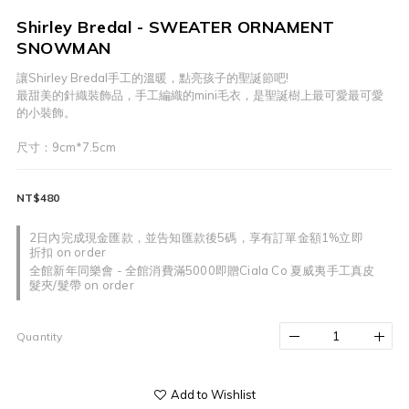
Shirley Bredal - SWEATER ORNAMENT
SNOWMAN
讓Shirley Bredal手工的溫暖，點亮孩子的聖誕節吧!
最甜美的針織裝飾品，手工編織的mini毛衣，是聖誕樹上最可愛最可愛
的小裝飾。
尺寸：9cm*7.5cm
NT$480
2日內完成現金匯款，並告知匯款後5碼，享有訂單金額1%立即
折扣 on order
全館新年同樂會 - 全館消費滿5000即贈Ciala Co 夏威夷手工真皮
髮夾/髮帶 on order
Quantity
Add to Wishlist