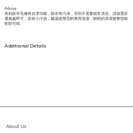
Advise
美利奴羊毛擁有自淨功能，除非有污漬，否則不需要經常清洗，請放置於
通風處即可；若有小汙漬，建議使用毛料專用清潔，輕輕的清潔後整型晾
乾即可唷。
Additional Details
About Us