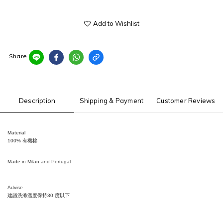
Add to Wishlist
Share
Description
Shipping & Payment
Customer Reviews
Material
100% 有機棉
Made in Milan and Portugal
Advise
建議洗滌溫度保持
30
度以下