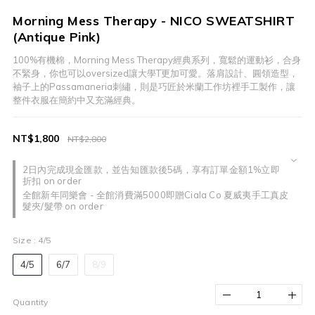
Morning Mess Therapy - NICO SWEATSHIRT
(Antique Pink)
100%有機棉，Morning Mess Therapy經典系列，寬鬆的運動衫，合身
不緊身，你也可以oversized讓大學T更加可愛。落肩設計、圓領造型，
袖子上的Passamaneria刺繡，則是巧匠於米蘭工作坊裡手工製作，讓
整件衣服在簡約中又充滿經典。
NT$1,800
NT$2,800
2日內完成現金匯款，並告知匯款後5碼，享有訂單金額1%立即
折扣 on order
全館新年同樂會 - 全館消費滿5000即贈Ciala Co 夏威夷手工真皮
髮夾/髮帶 on order
Size
: 4/5
4/5
6/7
8/9
Quantity