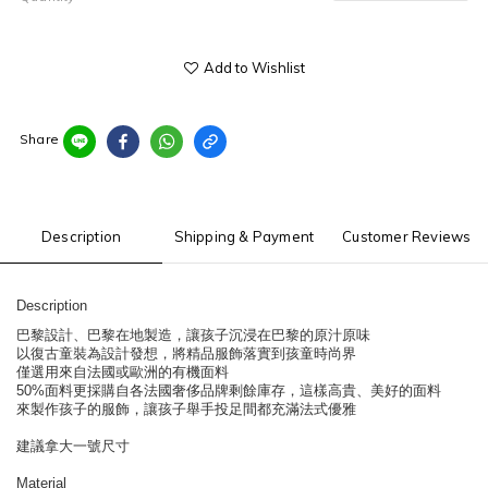
Add to Wishlist
Share
Description
Shipping & Payment
Customer Reviews
Description
巴黎設計、巴黎在地製造，讓孩子沉浸在巴黎的原汁原味
以復古童裝為設計發想，將精品服飾落實到孩童時尚界
僅選用來自法國或歐洲的有機面料
50%面料更採購自各法國奢侈品牌剩餘庫存，這樣高貴、美好的面料
來製作孩子的服飾，讓孩子舉手投足間都充滿法式優雅
建議拿大一號尺寸
Material