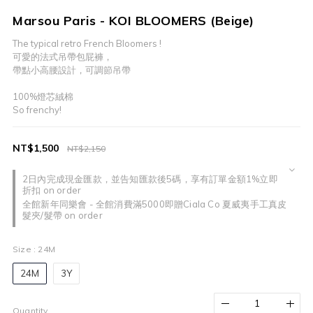
Marsou Paris - KOI BLOOMERS (Beige)
The typical retro French Bloomers !
可愛的法式吊帶包屁褲，
帶點小高腰設計，可調節吊帶
100%燈芯絨棉
So frenchy!
NT$1,500
NT$2,150
2日內完成現金匯款，並告知匯款後5碼，享有訂單金額1%立即
折扣 on order
全館新年同樂會 - 全館消費滿5000即贈Ciala Co 夏威夷手工真皮
髮夾/髮帶 on order
Size
: 24M
24M
3Y
Quantity