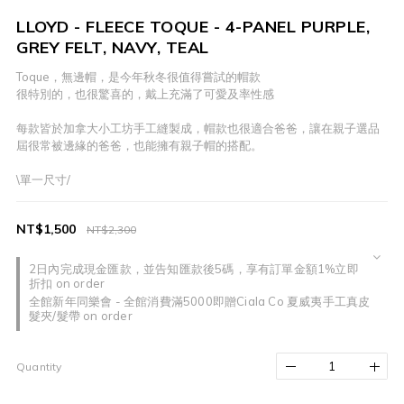
LLOYD - FLEECE TOQUE - 4-PANEL PURPLE,
GREY FELT, NAVY, TEAL
Toque，無邊帽，是今年秋冬很值得嘗試的帽款
很特別的，也很驚喜的，戴上充滿了可愛及率性感
每款皆於加拿大小工坊手工縫製成，帽款也很適合爸爸，讓在親子選品
屆很常被邊緣的爸爸，也能擁有親子帽的搭配。
\單一尺寸/
NT$1,500
NT$2,300
2日內完成現金匯款，並告知匯款後5碼，享有訂單金額1%立即
折扣 on order
全館新年同樂會 - 全館消費滿5000即贈Ciala Co 夏威夷手工真皮
髮夾/髮帶 on order
Quantity