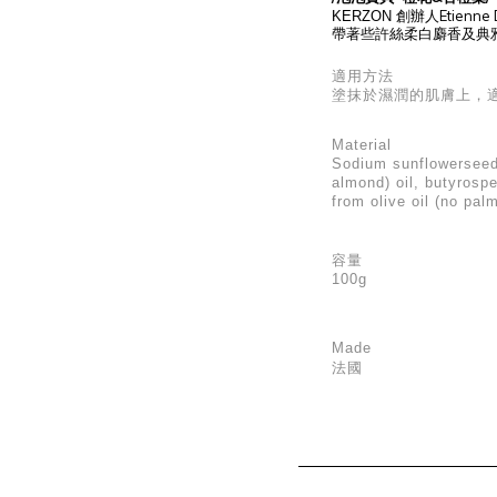
Etienne
KERZON
創辦人
帶著些許絲柔白麝香及典
適用方法
塗抹於濕潤的肌膚上，
Material
Sodium sunflowerseeda
almond) oil, butyrospe
from olive oil (no palm
容量
100g
Made
法國