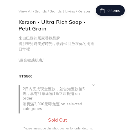
items
View All
/
Brands
/
Brands｜Living
/
Kerzon
Kerzon - Ultra Rich Soap -
Petit Grain
來自巴黎的居家香氛品牌
將那些兒時美好時光，收錄並回放在你的周遭
日常裡
\適合敏感肌膚/
NT$500
2日內完成現金匯款，並告知匯款後5
碼，享有訂單金額1%立即折扣 on
order
消費滿2,000元即免運 on selected
categories
Sold Out
Please message the shop owner for order details.