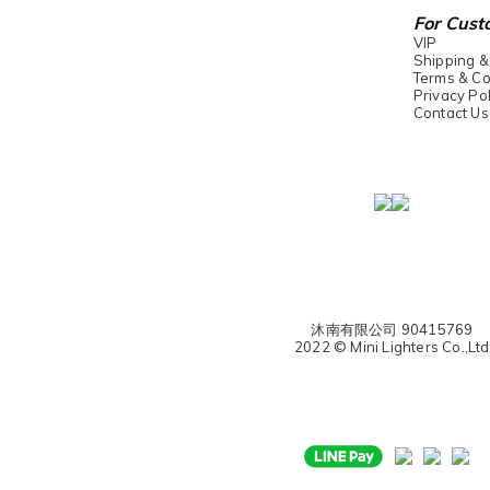
For Cust
VIP
Shipping &
Terms & Co
Privacy Pol
Contact Us
沐南有限公司 90415769
2022 © Mini Lighters Co.,Ltd