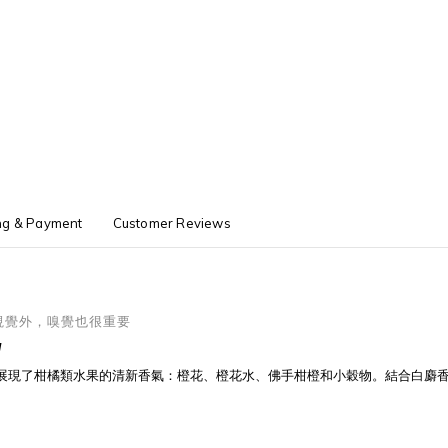
ng & Payment
Customer Reviews
視覺外，嗅覺也很重要
/
Grain 展現了柑橘類水果的清新香氣：橙花、橙花水、佛手柑橙和小穀物。結合