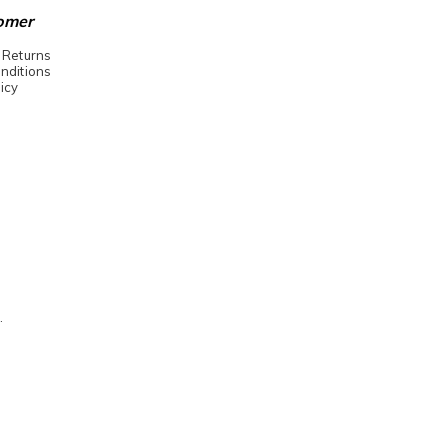
omer
 Returns
nditions
icy
.