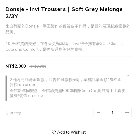
Donsje - Invi Trousers｜Soft Grey Melange
2/3Y
來自荷蘭的Donsje，手工製作的優質皮革作品，是最能展現精緻童趣的
品牌。
100%棉質的美好，在冬天更顯幸福； Invi 褲子擁有著3C，Classic、
Cute and Comfort，是你所遇見美好的寬褲。
NT$2,000
NT$3,300
2日內完成現金匯款，並告知匯款後5碼，享有訂單金額1%立即
折扣 on order
全館新年同樂會 - 全館消費滿5000即贈Ciala Co 夏威夷手工真皮
髮夾/髮帶 on order
Quantity
Add to Wishlist