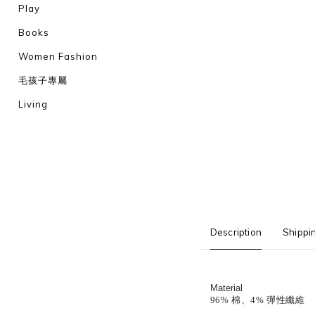
Play
Books
Women Fashion
毛孩子專屬
Living
Description
Shippi
Material
96% 棉、4% 彈性纖維