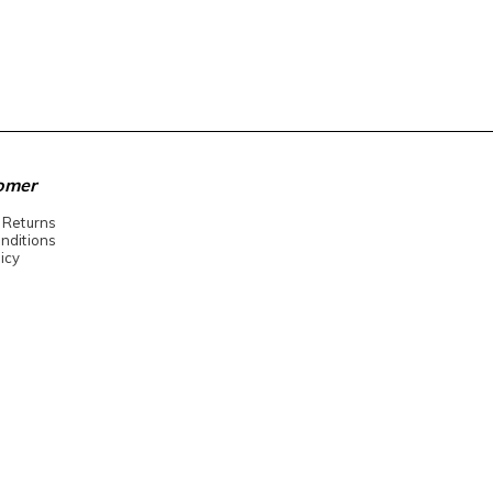
omer
 Returns
nditions
icy