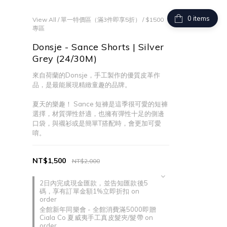
items
View All
/
單一特價區（滿3件即享5折）
/
$1500
專區
Donsje - Sance Shorts | Silver
Grey (24/30M)
來自荷蘭的Donsje，手工製作的優質皮革作
品，是最能展現精緻童趣的品牌。
夏天的樂趣！ Sance 短褲是這季很可愛的短褲
選擇，材質彈性舒適，也擁有彈性十足的側邊
口袋，與襯衫或是簡單T搭配時，會更加可愛
唷。
NT$1,500
NT$2,000
2日內完成現金匯款，並告知匯款後5
碼，享有訂單金額1%立即折扣 on
order
全館新年同樂會 - 全館消費滿5000即贈
Ciala Co 夏威夷手工真皮髮夾/髮帶 on
order