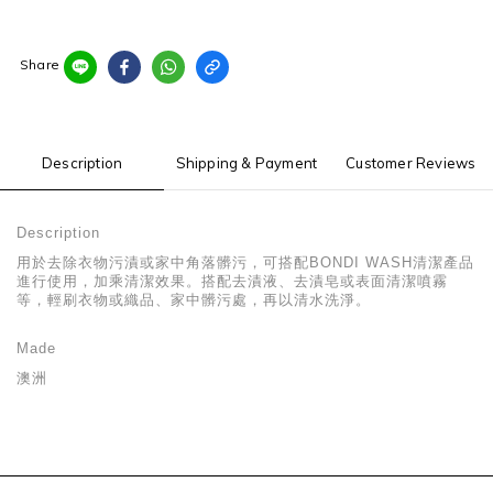
Share
Description
Shipping & Payment
Customer Reviews
Description
用於去除衣物污漬或家中角落髒污，可搭配BONDI WASH清潔產品
進行使用，加乘清潔效果。搭配去漬液、去漬皂或表面清潔噴霧
等，輕刷衣物或織品、家中髒污處，再以清水洗淨。
Made
澳洲