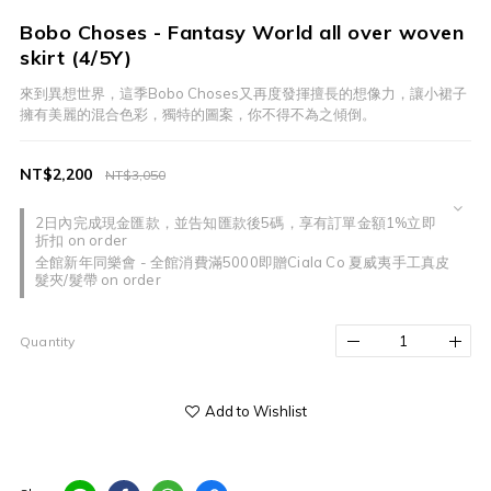
Bobo Choses - Fantasy World all over woven
skirt (4/5Y)
來到異想世界，這季Bobo Choses又再度發揮擅長的想像力，讓小裙子
擁有美麗的混合色彩，獨特的圖案，你不得不為之傾倒。
NT$2,200
NT$3,050
2日內完成現金匯款，並告知匯款後5碼，享有訂單金額1%立即
折扣 on order
全館新年同樂會 - 全館消費滿5000即贈Ciala Co 夏威夷手工真皮
髮夾/髮帶 on order
Quantity
Add to Wishlist