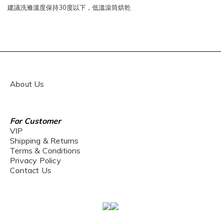
30
建議洗滌溫度保持
度以下，低溫滾筒烘乾
About Us
For Customer
VIP
Shipping & Returns
Terms & Conditions
Privacy Policy
Contact Us