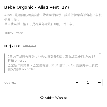
Bebe Organic - Alisa Vest (2Y)
Alisa，是經典的格紋設計，帶著莓果圖示，讓這件荷葉肩袖背心上衣很
俏皮可愛，
單穿就獨樹一格了，是春夏郊遊最舒服的一件上衣。
100% Cotton
NT$2,000
NT$2,640
2日內完成現金匯款，並告知匯款後5碼，享有訂單金額1%立即
折扣 on order
全館新年同樂會 - 全館消費滿5000即贈Ciala Co 夏威夷手工真皮
髮夾/髮帶 on order
Quantity
Add to Wishlist